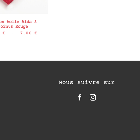
on toile Aida 8
points Rouge
Plage
0
€
–
7,00
€
de
prix :
4,20 €
à
7,00 €
Nous suivre sur