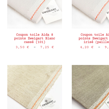
Coupon toile Aida 8
Coupon toile A
points Zweigart Blanc
points Zweigart
cassé (101)
irisé (paille
Plage
3,50
€
–
7,25
€
4,20
€
–
9
de
prix :
3,50 €
à
7,25 €