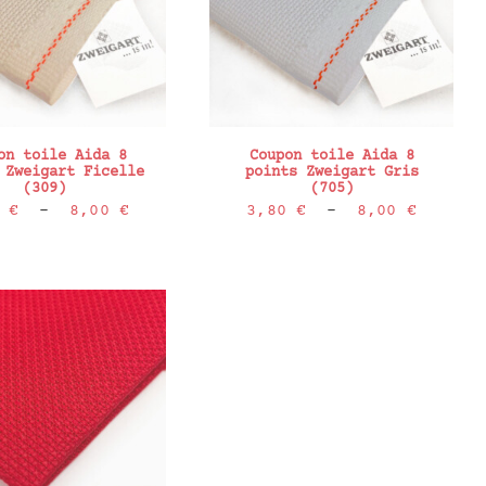
on toile Aida 8
Coupon toile Aida 8
 Zweigart Ficelle
points Zweigart Gris
(309)
(705)
Plage
Plage
0
€
–
8,00
€
3,80
€
–
8,00
€
de
de
prix :
prix :
3,80 €
3,80 €
à
à
8,00 €
8,00 €