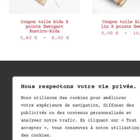
Coupon toile Aida 8
Coupon toile Ai
points Zweigart
lin 8 points Zw
Rustico-Aida
5,00
€
–
10
Plage
3,80
€
–
8,00
€
de
prix :
3,80 €
à
8,00 €
I
Nous respectons votre vie privée.
Nous utilisons des cookies pour améliorer
votre expérience de navigation, diffuser des
publicités ou des contenus personnalisés et
CONDIT
analyser notre trafic. En cliquant sur « Tout
accepter », vous consentez à notre utilisation
des cookies.