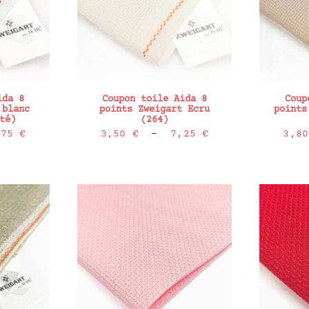
ida 8
Coupon toile Aida 8
Coup
 blanc
points Zweigart Ecru
points
té)
(264)
Plage
Plage
,75
€
3,50
€
–
7,25
€
3,8
de
de
prix :
prix :
4,20 €
3,50 €
à
à
9,75 €
7,25 €