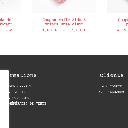
da de
Coupon toile Aida 8
Coup
eigart
points Rose clair
Plage
Plage
,75
€
3,80
€
–
7,00
€
4,2
de
de
prix :
prix :
5,00 €
3,80 €
à
à
10,75 €
7,00 €
nformations
Clients
LES PDF OFFERTS
MON COMPTE
A PROPOS
MES COMMANDES
NOUS CONTACTER
IONS GÉNÉRALES DE VENTE