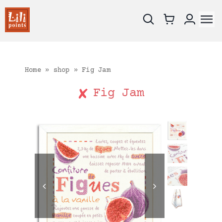
Skip
to
To
content
Na
New !
Charts
Home
»
shop
»
Fig Jam
Kits
Fig Jam
Embroidery fabrics