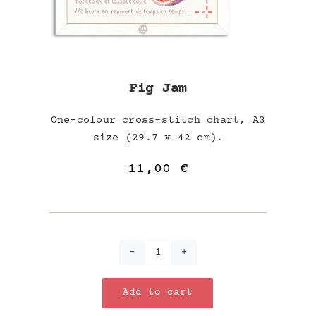
Fig Jam
One-colour cross-stitch chart, A3
size (29.7 x 42 cm).
11,00
€
Fig
Jam
Add to cart
quantity