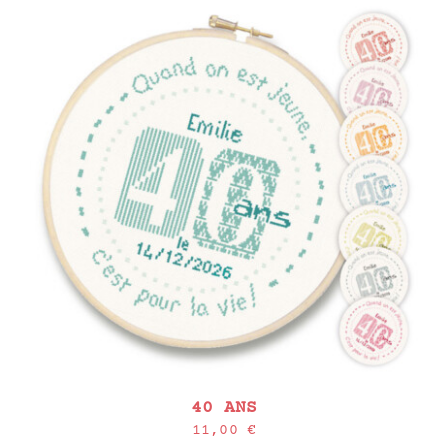
40 ANS
11,00
€