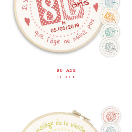
80 ANS
11,00
€