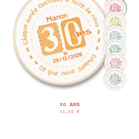
30 ANS
11,00
€