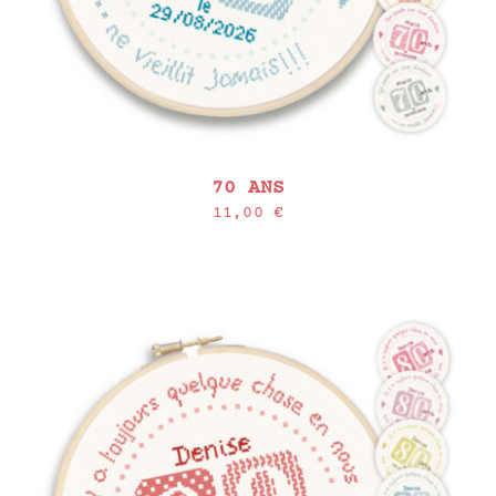
70 ANS
11,00
€