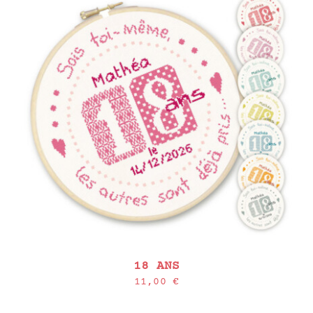
18 ANS
11,00
€