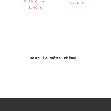
3,80
€
–
Plage
10,75
€
Plage
8,00
€
de
de
prix :
prix :
5,00 €
3,80 €
à
à
10,75 €
8,00 €
Dans le même thème …