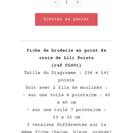
quantité
de
Ajouter au panier
Abécédaire
évidé
Fiche de broderie au point de
croix de Lili Points
(ref CL001)
Taille du Diagramme : 234 x 241
points
Soit avec 2 fils de moulinés :
– sur une toile 6 points/cm : 40
x 40 cm
– sur une toile 7 points/cm :
33 x 33 cm
3 versions différentes sur la
même fiche (beige, bleue, orange)