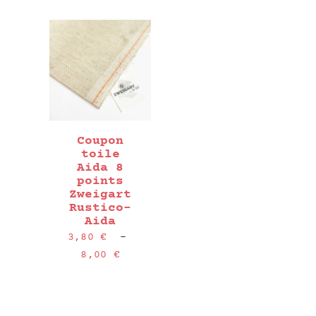
prix :
prix :
3,50 €
3,50 €
à
à
7,25 €
7,25 €
Coupon
toile
Aida 8
points
Zweigart
Rustico-
Aida
3,80
€
–
Plage
8,00
€
de
prix :
3,80 €