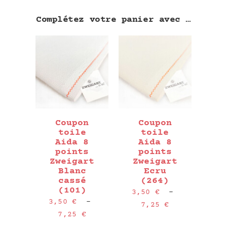
Complétez votre panier avec …
Coupon
Coupon
toile
toile
Aida 8
Aida 8
points
points
Zweigart
Zweigart
Blanc
Ecru
cassé
(264)
(101)
3,50
€
–
3,50
€
–
Plage
7,25
€
Plage
7,25
€
de
de