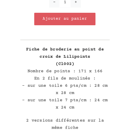
quantité
de
Ajouter au panier
Abécédaire
Multicolore
Fiche de broderie au point de
croix de Lilipoints
(Cl002)
Nombre de points : 171 x 166
En 2 fils de moulinés :
– sur une toile 6 pts/cm : 28 cm
x 28 cm
– sur une toile 7 pts/cm : 24 cm
x 24 cm
2 versions différentes sur la
même fiche