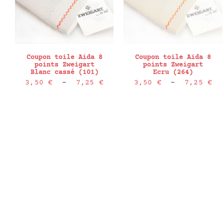
Coupon toile Aida 8
Coupon toile Aida 8
points Zweigart
points Zweigart
Blanc cassé (101)
Ecru (264)
Plage
Pl
3,50
€
–
7,25
€
3,50
€
–
7,25
€
de
de
prix :
pr
3,50 €
3,
à
à
7,25 €
7,