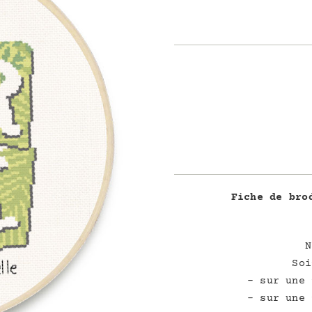
Fiche de bro
N
Soi
– sur une 
– sur une 