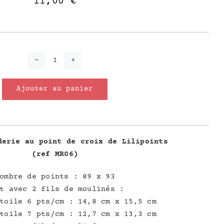
11,00
€
quantité
de
Ajouter au panier
ENCORE
MERCI
derie au point de croix de Lilipoints
(ref MR06)
ombre de points : 89 x 93
t avec 2 fils de moulinés :
toile 6 pts/cm : 14,8 cm x 15,5 cm
toile 7 pts/cm : 12,7 cm x 13,3 cm