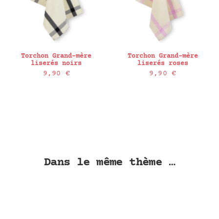
Torchon Grand-mère
Torchon Grand-mère
liserés noirs
liserés roses
9,90
€
9,90
€
age
ix :
50 €
25 €
Dans le même thème …