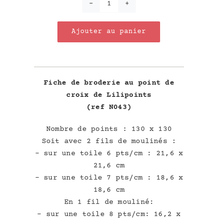
quantité
de
Ajouter au panier
Joyeuses
Fêtes
Fiche de broderie au point de
croix de Lilipoints
(ref N043)
Nombre de points : 130 x 130
Soit avec 2 fils de moulinés :
– sur une toile 6 pts/cm : 21,6 x
21,6 cm
– sur une toile 7 pts/cm : 18,6 x
18,6 cm
En 1 fil de mouliné:
– sur une toile 8 pts/cm: 16,2 x