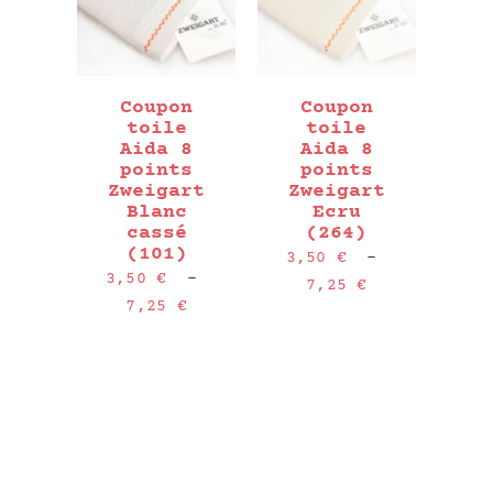
Coupon
Coupon
toile
toile
Aida 8
Aida 8
points
points
Zweigart
Zweigart
Blanc
Ecru
cassé
(264)
(101)
3,50
€
–
3,50
€
–
Plage
7,25
€
Plage
7,25
€
de
de
prix :
prix :
3,50 €
3,50 €
à
à
7,25 €
7,25 €