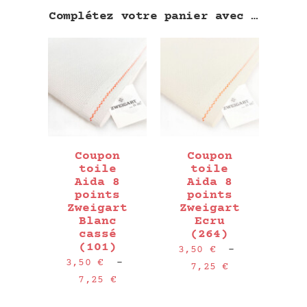
Complétez votre panier avec …
Coupon
Coupon
toile
toile
Aida 8
Aida 8
points
points
Zweigart
Zweigart
Blanc
Ecru
cassé
(264)
(101)
3,50
€
–
3,50
€
–
Plage
7,25
€
Plage
7,25
€
de
de
prix :