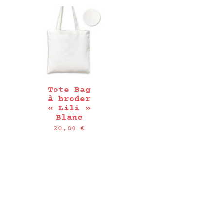
prix :
3,50 €
3,50 €
à
à
7,25 €
7,25 €
Tote Bag
à broder
« Lili »
Blanc
20,00
€