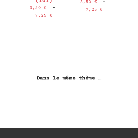
(101)
3,50
€
–
3,50
€
–
Plage
7,25
€
Plage
7,25
€
de
de
prix :
prix :
3,50 €
3,50 €
à
à
7,25 €
7,25 €
Dans le même thème …