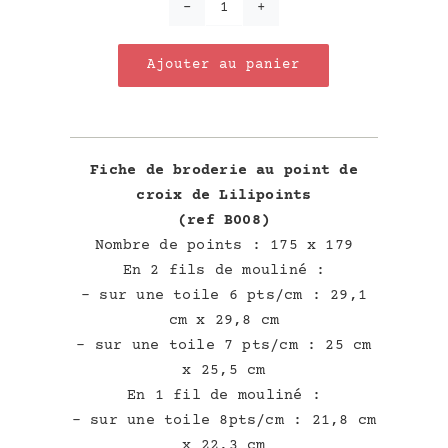
quantité
de
Ajouter au panier
La
Girafe
Fiche de broderie au point de
croix de Lilipoints
(ref B008)
Nombre de points : 175 x 179
En 2 fils de mouliné :
– sur une toile 6 pts/cm : 29,1
cm x 29,8 cm
– sur une toile 7 pts/cm : 25 cm
x 25,5 cm
En 1 fil de mouliné :
– sur une toile 8pts/cm : 21,8 cm
x 22,3 cm