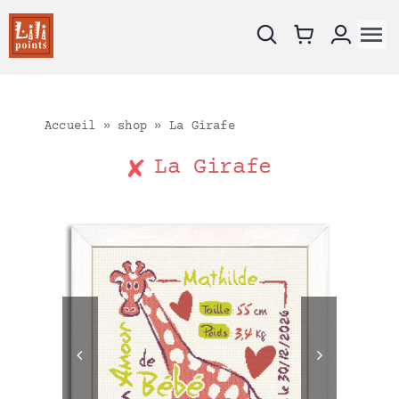
Skip
to
To
content
Na
Nouveautés
Les fiches
Accueil
»
shop
»
La Girafe
Les kits
La Girafe
Supports à broder
Catalogue