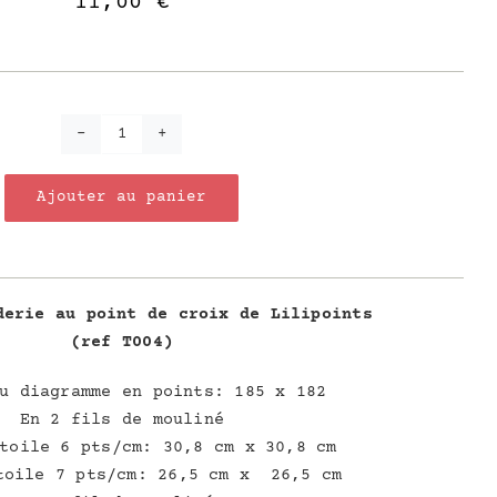
11,00
€
quantité
de
Ajouter au panier
La
Mère
Poule
derie au point de croix de Lilipoints
(ref T004)
u diagramme en points: 185 x 182
En 2 fils de mouliné
toile 6 pts/cm: 30,8 cm x 30,8 cm
toile 7 pts/cm: 26,5 cm x 26,5 cm