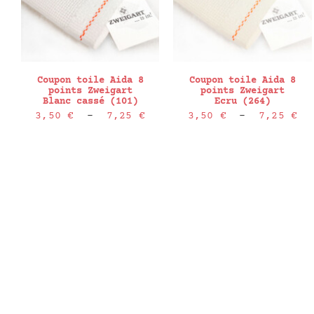
Coupon toile Aida 8
Coupon toile Aida 8
points Zweigart
points Zweigart
Blanc cassé (101)
Ecru (264)
Plage
Pl
3,50
€
–
7,25
€
3,50
€
–
7,25
€
de
de
prix :
pr
3,50 €
3,
à
à
7,25 €
7,