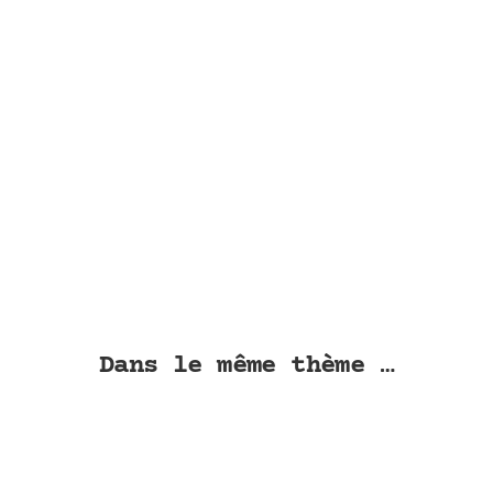
age
ix :
50 €
25 €
Dans le même thème …