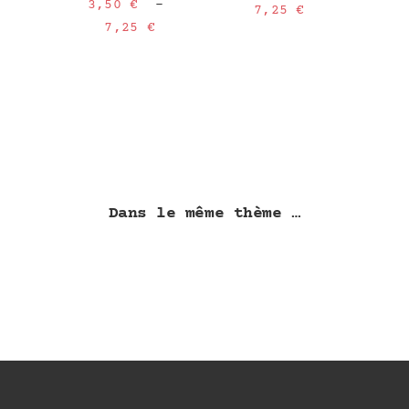
3,50
€
–
Plage
7,25
€
Plage
7,25
€
de
de
prix :
prix :
3,50 €
3,50 €
à
à
7,25 €
7,25 €
Dans le même thème …