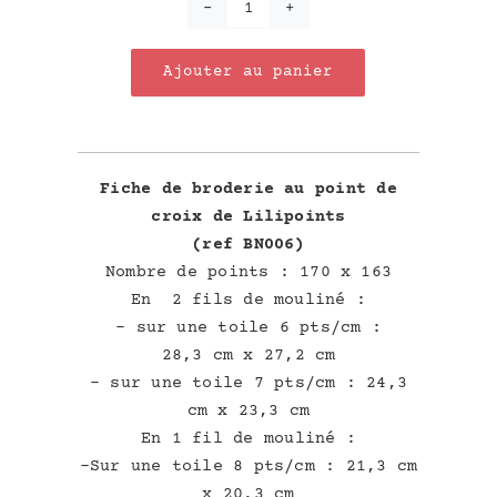
quantité
de
Ajouter au panier
La
Retraite
Fiche de broderie au point de
croix de Lilipoints
(ref BN006)
Nombre de points : 170 x 163
En 2 fils de mouliné :
– sur une toile 6 pts/cm :
28,3 cm x 27,2 cm
– sur une toile 7 pts/cm : 24,3
cm x 23,3 cm
En 1 fil de mouliné :
-Sur une toile 8 pts/cm : 21,3 cm
x 20,3 cm