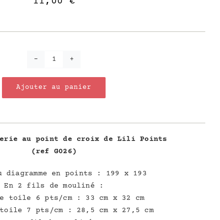
11,00
€
quantité
de
Ajouter au panier
La
confiture
de
Kiwis
erie au point de croix de Lili Points
(ref G026)
u diagramme en points : 199 x 193
En 2 fils de mouliné :
e toile 6 pts/cm : 33 cm x 32 cm
toile 7 pts/cm : 28,5 cm x 27,5 cm