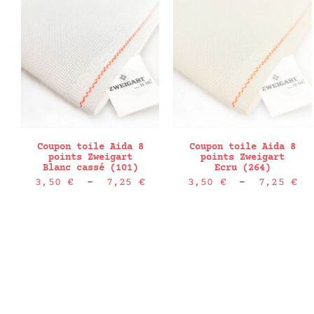
Coupon toile Aida 8
Coupon toile Aida 8
points Zweigart
points Zweigart
Blanc cassé (101)
Ecru (264)
Plage
Pl
3,50
€
–
7,25
€
3,50
€
–
7,25
€
de
de
prix :
pr
3,50 €
3,
à
à
7,25 €
7,