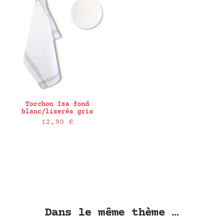
Torchon Isa fond
blanc/liserés gris
12,90
€
age
ix :
50 €
25 €
Dans le même thème …