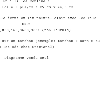
En 1 fil de mouliné :
 toile 8 pts/cm : 25 cm x 24,5 cm
ile écrue ou lin naturel clair avec les fils
DMC:
,838,165,3688,3861 (non fournis)
 sur un torchon (exemple: torchon « Bonn » ou
« Isa »de chez Graziano®)
Diagramme vendu seul