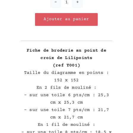
quantité
de
Ajouter au panier
Le
Printemps
Fiche de broderie au point de
croix de Lilipoints
(ref Y001)
Taille du diagramme en points :
152 x 152
En 2 fils de mouliné :
– sur une toile 6 pts/cm : 25,3
cm x 25,3 cm
– sur une toile 7 pts/cm : 21,7
cm x 21,7 cm
En 1 fil de mouliné :
– sur une toile 8 pts/cm : 18,5 x