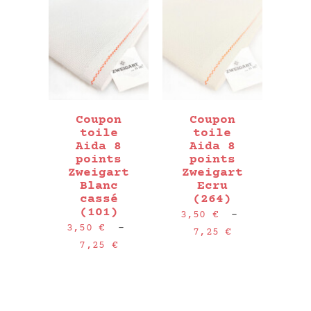
Coupon
Coupon
toile
toile
Aida 8
Aida 8
points
points
Zweigart
Zweigart
Blanc
Ecru
cassé
(264)
(101)
3,50
€
–
3,50
€
–
Plage
7,25
€
Plage
7,25
€
de
de
prix :
prix :
3,50 €
3,50 €
à