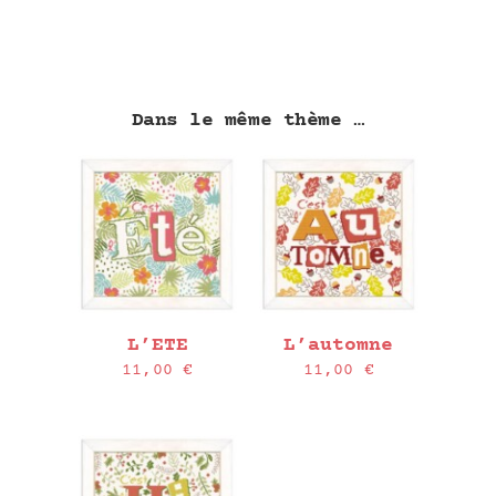
à
7,25 €
7,25 €
Dans le même thème …
L’ETE
L’automne
11,00
€
11,00
€