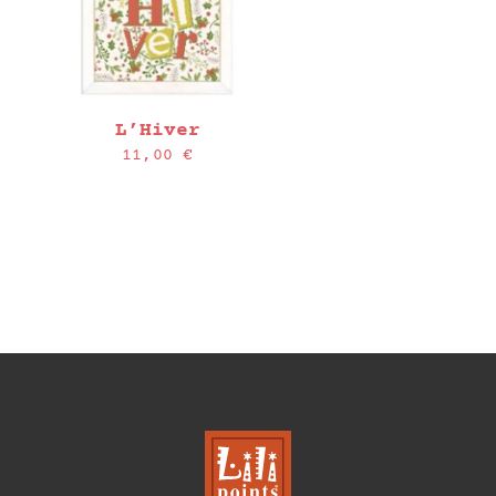
L’Hiver
11,00
€