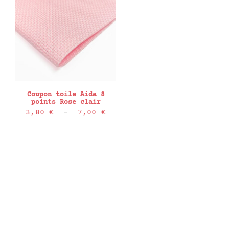
Coupon toile Aida 8
points Rose clair
Plage
3,80
€
–
7,00
€
de
prix :
3,80 €
à
7,00 €