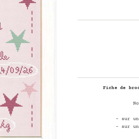
Fiche de bro
No
– sur un
– sur un