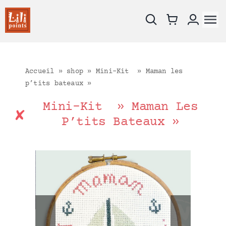
Skip
to
To
content
Na
Nouveautés
Les fiches
Accueil
»
shop
»
Mini-Kit » Maman les
p’tits bateaux »
Les kits
Supports à broder
Mini-Kit » Maman Les
P’tits Bateaux »
Catalogue