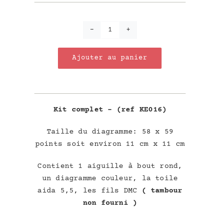
quantité
de
Ajouter au panier
Mini-
Kit
"
Maman
les
Kit complet – (ref KE016)
p'tits
Taille du diagramme: 58 x 59
bateaux"
points soit environ 11 cm x 11 cm
Contient 1 aiguille à bout rond,
un diagramme couleur, la toile
aida 5,5, les fils DMC
( tambour
non fourni )