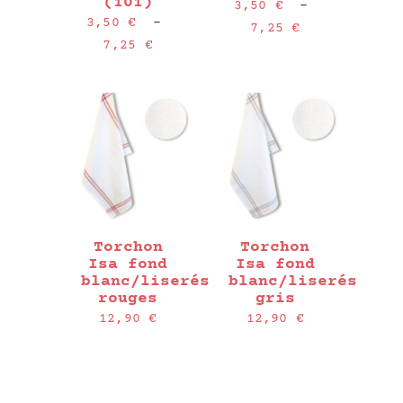
(101)
3,50
€
–
3,50
€
–
Plage
7,25
€
Plage
7,25
€
de
de
prix :
prix :
3,50 €
3,50 €
à
à
7,25 €
7,25 €
Torchon
Torchon
Isa fond
Isa fond
blanc/liserés
blanc/liserés
rouges
gris
12,90
€
12,90
€