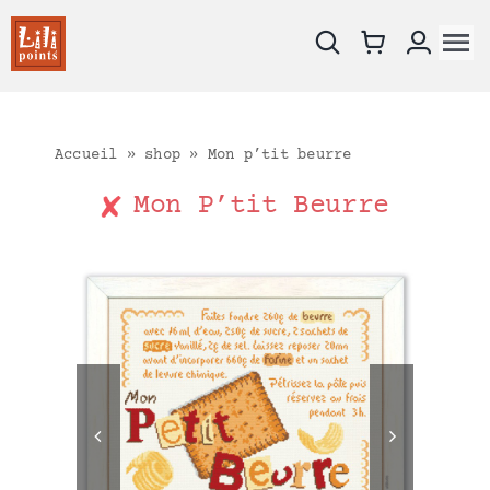
Skip
to
To
content
Na
Nouveautés
Les fiches
Accueil
»
shop
»
Mon p’tit beurre
Les kits
Mon P’tit Beurre
Supports à broder
Catalogue