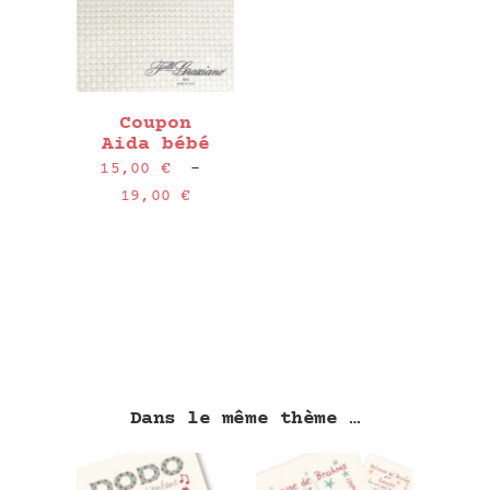
Coupon
Aida bébé
15,00
€
–
Plage
19,00
€
de
prix :
15,00 €
à
19,00 €
Dans le même thème …