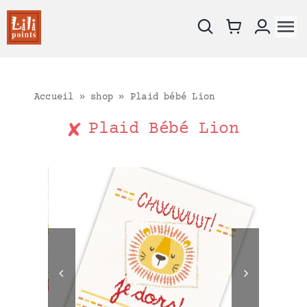
Skip
to
To
content
Na
Nouveautés
Les fiches
Accueil
»
shop
»
Plaid bébé Lion
Les kits
Plaid Bébé Lion
Supports à broder
Catalogue