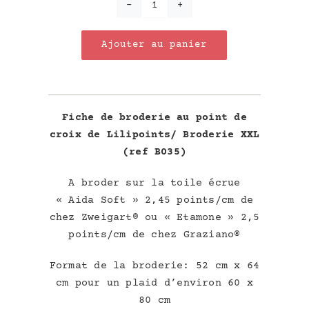
quantité
de
Ajouter au panier
Plaid
bébé
Lion
Fiche de broderie au point de
croix de Lilipoints/ Broderie XXL
(ref B035)
A broder sur la toile écrue
« Aida Soft » 2,45 points/cm de
chez Zweigart®
ou « Etamone » 2,5
points/cm de chez Graziano®
Format de la broderie: 52 cm x 64
cm pour un plaid d’environ 60 x
80 cm