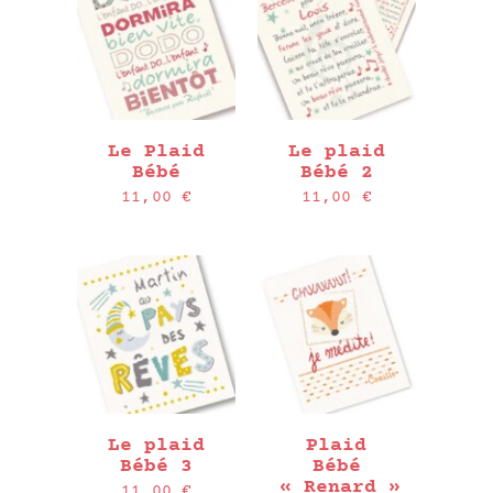
Le Plaid
Le plaid
Bébé
Bébé 2
11,00
€
11,00
€
Le plaid
Plaid
Bébé 3
Bébé
« Renard »
11,00
€