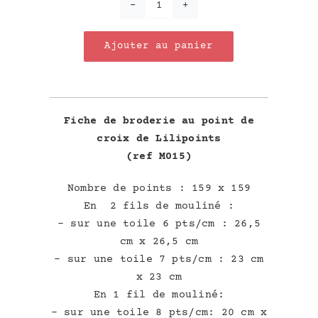
quantité
de
Ajouter au panier
"Ze"
Mariage
Fiche de broderie au point de
croix de Lilipoints
(ref M015)
Nombre de points : 159 x 159
En 2 fils de mouliné :
– sur une toile 6 pts/cm : 26,5
cm x 26,5 cm
– sur une toile 7 pts/cm : 23 cm
x 23 cm
En 1 fil de mouliné:
– sur une toile 8 pts/cm: 20 cm x