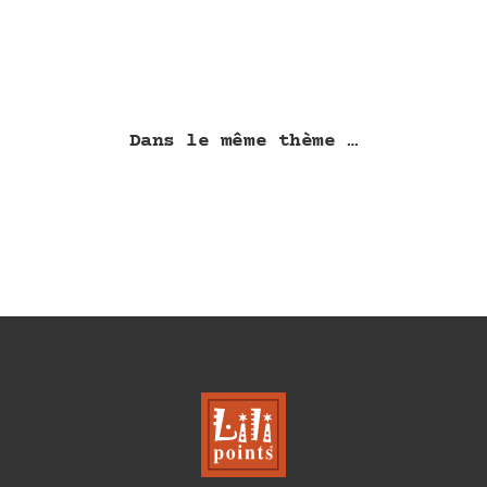
3,80 €
à
à
10,75 €
8,00 €
Dans le même thème …