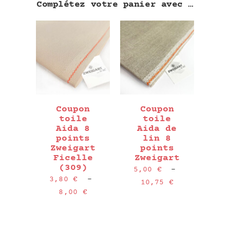
Complétez votre panier avec …
Coupon
Coupon
toile
toile
Aida 8
Aida de
points
lin 8
Zweigart
points
Ficelle
Zweigart
(309)
5,00
€
–
3,80
€
–
Plage
10,75
€
Plage
8,00
€
de
de
prix :
prix :
5,00 €