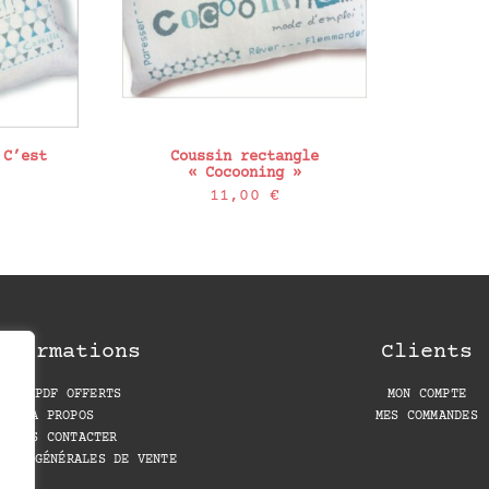
 C’est
Coussin rectangle
« Cocooning »
11,00
€
nformations
Clients
LES PDF OFFERTS
MON COMPTE
A PROPOS
MES COMMANDES
NOUS CONTACTER
IONS GÉNÉRALES DE VENTE