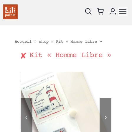
Skip
to
To
content
Na
Nouveautés
Les fiches
Accueil
»
shop
»
Kit « Homme Libre »
Les kits
Kit « Homme Libre »
Supports à broder
Catalogue